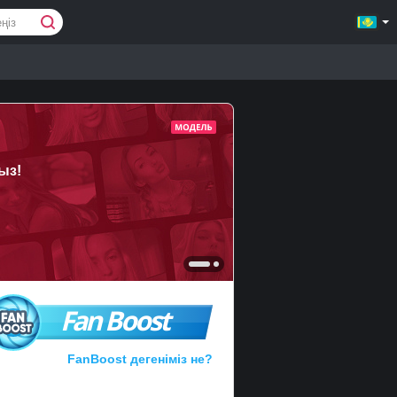
ыз!
Fan Boost
FanBoost дегеніміз не?