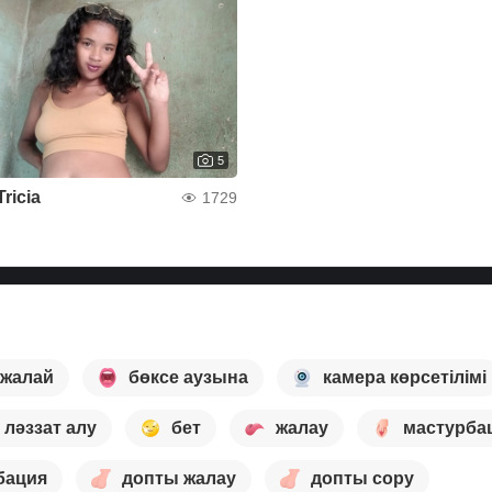
5
Tricia
1729
 жалай
бөксе аузына
камера көрсетілімі
ләззат алу
бет
жалау
мастурба
бация
допты жалау
допты сору