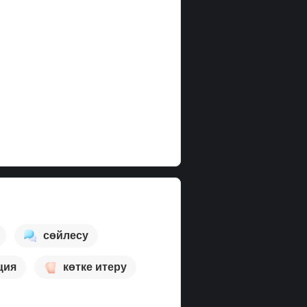
сөйлесу
ция
көтке итеру