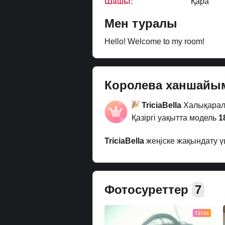
Шашы:
Қара
Мен туралы
Hello! Welcome to my room!
Королева ханшай
TriciaBella
Халықара
Қазіргі уақытта модель
1
TriciaBella
жеңіске жақындату ү
Фотосуреттер
7
ТЕГІН