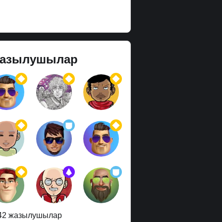
азылушылар
42 жазылушылар