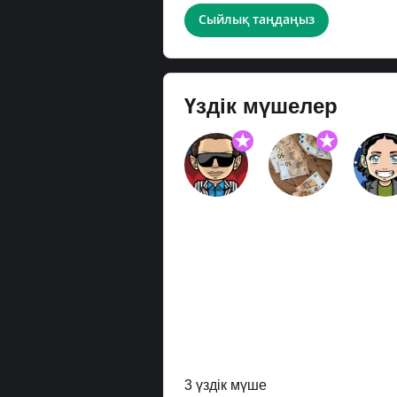
Сыйлық таңдаңыз
Үздік мүшелер
3 үздік мүше