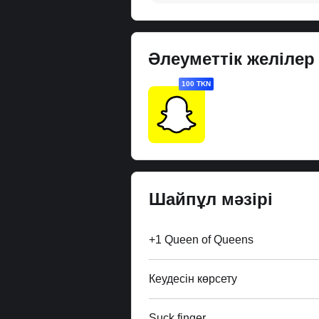
Әлеуметтік желілер
100 TKN
Шайпұл мәзірі
+1 Queen of Queens
Кеудесін көрсету
Suck finger