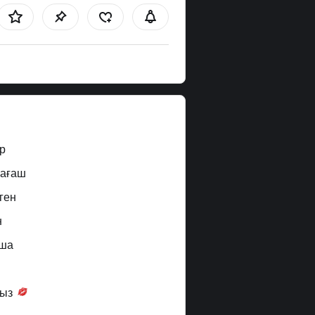
р
 ағаш
ген
н
ша
ғыз