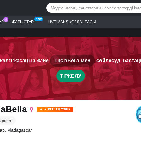
АР
ЖАРЫСТАР
LIVE18ANS ҚОЛДАНБАСЫ
ркелгі жасаңыз және
TriciaBella-мен
сөйлесуді бастаң
ТІРКЕЛУ
iaBella
apchat
ар, Madagascar