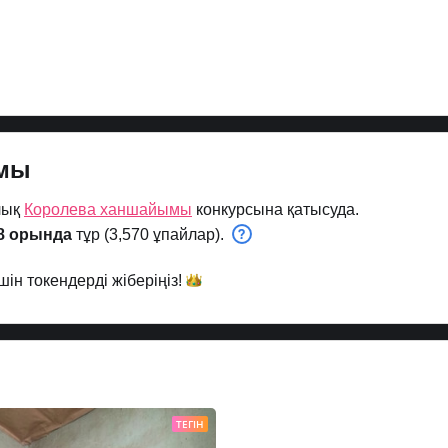
ымы
лық
Королева ханшайымы
конкурсына қатысуда.
8 орында
тұр (3,570 ұпайлар).
шін токендерді
жіберіңіз!
ТЕГІН