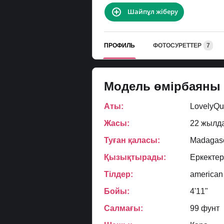
Шайпұл жіберу
ПРОФИЛЬ
ФОТОСУРЕТТЕР
7
Модель өмірбаяны
Аты:
LovelyQ
Жасы:
22 жылд
Туған қаласы:
Madagasc
Қызықтырады:
Еркектер
Тілдер:
american
Бойы:
4'11"
Салмағы:
99 фунт