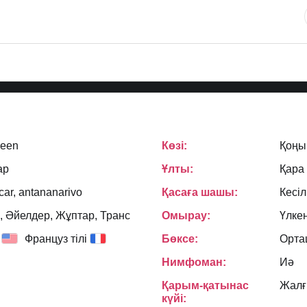
ueen
Көзі:
Қоңы
ар
Ұлты:
Қара
ar, antananarivo
Қасаға шашы:
Кесіл
, Әйелдер, Жұптар, Транс
Омырау:
Үлке
Француз тілі
Бөксе:
Орта
Нимфоман:
Иә
Қарым-қатынас
Жал
күйі: