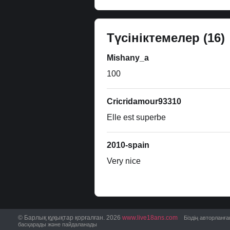
Түсініктемелер
(16)
Mishany_a
100
Cricridamour93310
Elle est superbe
2010-spain
Very nice
© Барлық құқықтар қорғалған. 2026
www.live18ans.com
Біздің авторланғ
басқарады және пайдаланады