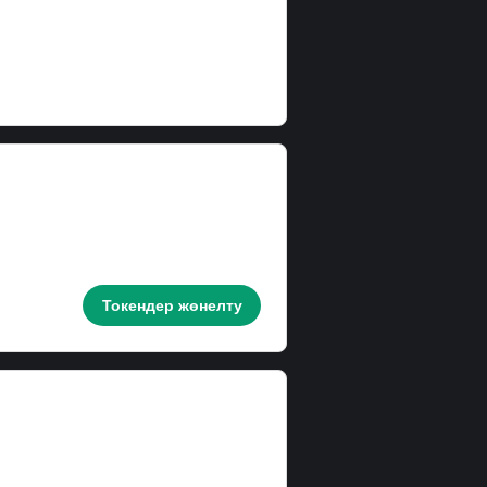
Токендер жөнелту