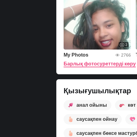
2
My Photos
2766
Барлық фотосуреттерді көру
Қызығушылықтар
анал ойыны
көт
саусақпен ойнау
саусақпен бөксе мастур