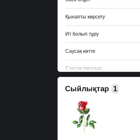
Қынапты көрсету
Ит болып тұру
Саусақ көтте
Саусақ пискада
Сыйлықтар
1