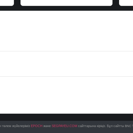
ан төлем жүйелеріміз
EPOCH
және
SEGPAYEU.COM
сайттарына кіріңіз. Бұл сайтты